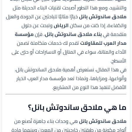
والتشييد، ومع هذا التطور أصبحت تقنيات البناء الحديثة مثل
ملاحق ساندوتش بانل
خيارًا مثاليًا للباحثين عن الجودة والعزل
والكفاءة. إذا كنت من سكان
الرياض
وتبحث عن حلول
متقدمة في
بناء ملاحق ساندوتش بانل
، فإن
مؤسسة
مدار العرب للمقاولات
تقدم لك خدمات متكاملة تضمن
الأداء والمتانة، سواء في المنازل أو الاستراحات أو حتى على
الأسطح.
في هذا المقال، نستعرض أهمية ملاحق الساندوتش بانل،
وأنواعها، ومزاياها، ولماذا تعد مؤسسة مدار العرب الخيار
الأفضل لتنفيذ هذا النوع من المشاريع.
ما هي ملاحق ساندوتش بانل؟
ملاحق ساندوتش بانل
هي وحدات بناء جاهزة تُصنع من
ألواح مكونة من طبقتين خارجيتين من المعدن وبينهما مادة