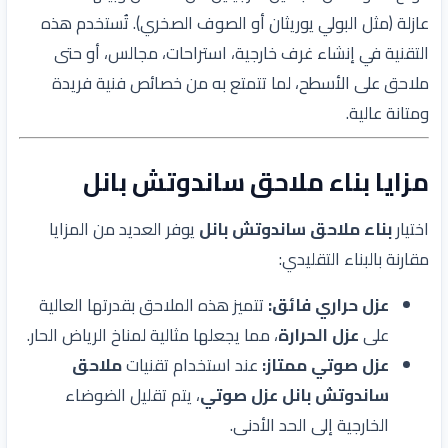
عازلة (مثل البولي يوريثان أو الصوف الصخري). تُستخدم هذه
التقنية في إنشاء غرف خارجية، استراحات، مجالس، أو حتى
ملاحق على الأسطح، لما تتمتع به من خصائص فنية فريدة
ومتانة عالية.
مزايا بناء ملاحق ساندوتش بانل
اختيار
بناء ملاحق ساندوتش بانل
يوفر العديد من المزايا
مقارنة بالبناء التقليدي:
عزل حراري فائق:
تتميز هذه الملاحق بقدرتها العالية
على
عزل الحرارة
، مما يجعلها مثالية لمناخ الرياض الحار.
عزل صوتي ممتاز:
عند استخدام تقنيات
ملاحق
ساندوتش بانل عزل صوتي
، يتم تقليل الضوضاء
الخارجية إلى الحد الأدنى.