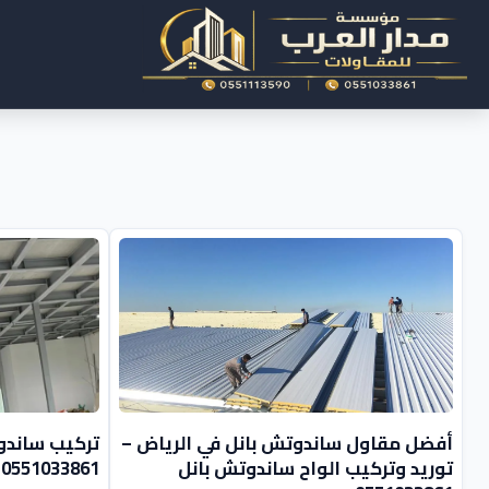
أفضل مقاول ساندوتش بانل في الرياض –
تركيب ساندو
توريد وتركيب الواح ساندوتش بانل
0551033861