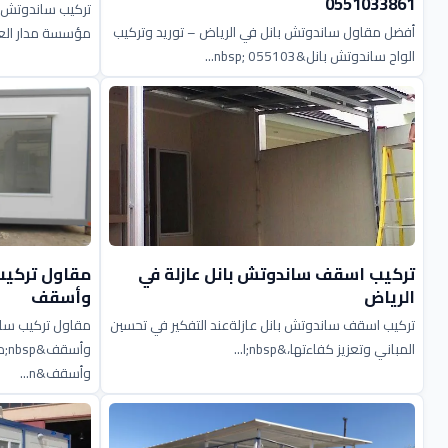
0551033861
تركيب ساندوتش ب
أفضل مقاول ساندوتش بانل في الرياض – توريد وتركيب
مؤسسة مدار العر
الواح ساندوتش بانل&nbsp; 055103...
تركيب اسقف ساندوتش بانل عازلة في
مقاول تركيب
الرياض
وأسقف
تركيب اسقف ساندوتش بانل عازلةعند التفكير في تحسين
مقاول تركيب سان
المباني وتعزيز كفاءتها،&nbsp;ا...
وأ
وأسقف&n...