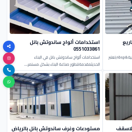
ريع
استخدامات ألواح ساندوتش بانل
0551033861
مزايا ساندوتش بانل في المشاريع الصناعية&nbsp;تعتبر
استخدامات ألواح ساندوتش بانل في البناء
الحديثمقدمةتتطور صناعة البناء بشكل مستمر،...
للاسقف
مستودعات وغرف ساندوتش بانل بالرياض