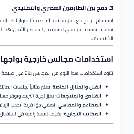
3. دمج بين الطابعين العصري والتقليدي
استخدام الزجاج مع القرميد يمنحك تصميمًا متوازنًا بين ال
يضيف السقف القرميدي لمسة من الدفء والأمان. هذا التنا
الكلاسيكية.
استخدامات مجالس خارجية بواجها
تتنوع استخدامات هذا النوع من المجالس بناءً على طبيعة ا
الفلل والمنازل الخاصة
: يعتبر مثالياً لجلسات العائ
الفنادق والمنتجعات
: يعزز تجربة النزلاء ويوفر مس
المطاعم والمقاهي
: يُضفي جوًا فريدًا يجذب ال
المكاتب التجارية
: يضيف لمسة راقية في استقبال ا