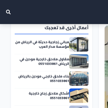
أعمال أخرى قد تعجبك
مباني زجاجية حديثة في الرياض من
مؤسسة مدار العرب
مقاول ملاحق خارجية مودرن في
الرياض 0551033861
بناء ملحق خارجي مودرن بالرياض
0551033861
اشكال ملاحق زجاج خارجية
0551033861