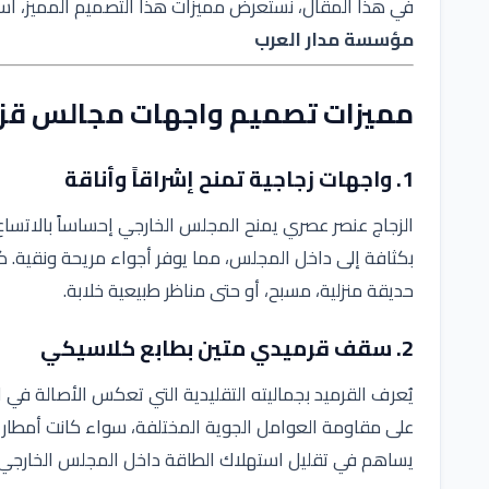
في هذا المقال، نستعرض مميزات هذا التصميم المميز، اس
مؤسسة مدار العرب
مميزات تصميم واجهات مجالس قزاز
1. واجهات زجاجية تمنح إشراقاً وأناقة
الزجاج عنصر عصري يمنح المجلس الخارجي إحساساً بالاتساع
بكثافة إلى داخل المجلس، مما يوفر أجواء مريحة ونقية. ك
حديقة منزلية، مسبح، أو حتى مناظر طبيعية خلابة.
2. سقف قرميدي متين بطابع كلاسيكي
يُعرف القرميد بجماليته التقليدية التي تعكس الأصالة في الع
على مقاومة العوامل الجوية المختلفة، سواء كانت أمطار غزيرة
يساهم في تقليل استهلاك الطاقة داخل المجلس الخارجي.