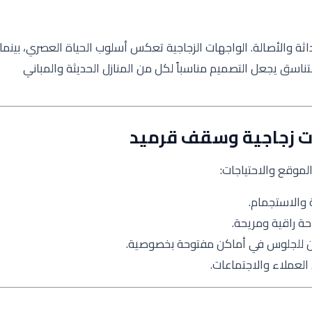
حداثة والأصالة. الواجهات الزجاجية تعكس أسلوب الحياة العصري، بينما
سق يجعل التصميم مناسباً لكل من المنازل الحديثة والمباني
ت زجاجية وسقف قرميد
لموقع والاحتياجات:
لة والاستجمام.
احة راقية ومريحة.
زبائن للجلوس في أماكن مفتوحة بخصوصية.
لعملاء والاجتماعات.