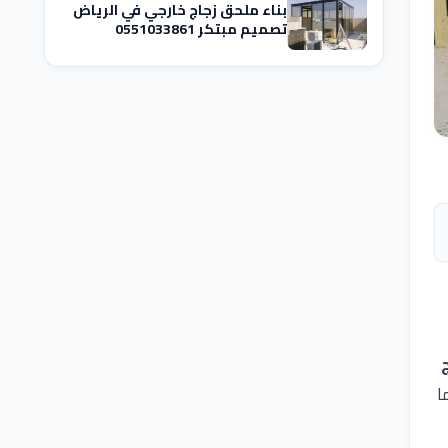
بناء ملحق زجاج خارجي في الرياض
تصميم مبتكر 0551033861
ا