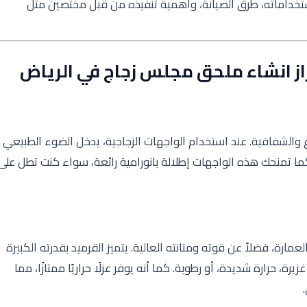
تخداماته، طرق الصيانة، وأهمية تنفيذه من قبل مختصين مثل
 انشاء ملحق مجلس زجاج في الرياض
 والشفافية. عند استخدام الواجهات الزجاجية، يدخل الضوء الطبيعي
ما تمنحك هذه الواجهات إطلالة بانورامية رائعة، سواء كنت تطل على
مارة، فضلاً عن قوته ومتانته العالية. يتميز القرميد بقدرته الكبيرة
، حرارة شديدة، أو رطوبة. كما أنه يوفر عزلًا حراريًا ممتازًا، مما