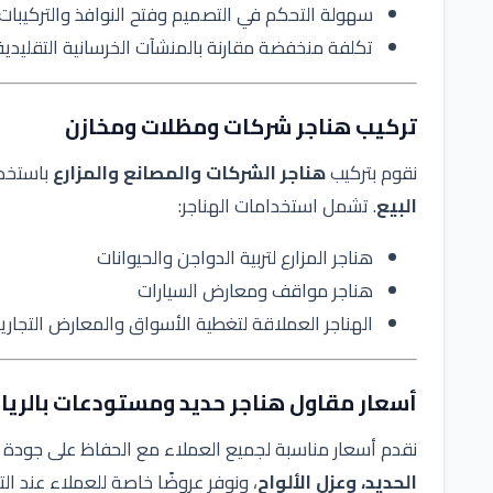
سهولة التحكم في التصميم وفتح النوافذ والتركيبات 
تكلفة منخفضة مقارنة بالمنشآت الخرسانية التقليدية
تركيب هناجر شركات ومظلات ومخازن
نقوم بتركيب
هناجر الشركات والمصانع والمزارع
باستخدا
البيع
. تشمل استخدامات الهناجر:
هناجر المزارع لتربية الدواجن والحيوانات
هناجر مواقف ومعارض السيارات
الهناجر العملاقة لتغطية الأسواق والمعارض التجاري
أسعار مقاول هناجر حديد ومستودعات بالري
نقدم أسعار مناسبة لجميع العملاء مع الحفاظ على جودة ع
الحديد، وعزل الألواح
، ونوفر عروضًا خاصة للعملاء عند ال