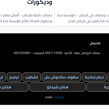
وديكورات
ت ودهانات في الرياض – مؤسسة مدار
دهانات داخلية بالرياض – أفضل معلم د
مدار العرب في الرياض تقدم...
وديكورات&nbsp; تقدّم مؤسسة مدار العرب للمق...
الاتصال
يمكنك التواصل معنا : الأدارة : 0551113590 المبيعات : 0551033861
خيام زجاجية
سقوف ساندوش بنل
تشطيب
ترميم
تر
ية
هناجر شينكو
هناجر 
coder
codarby