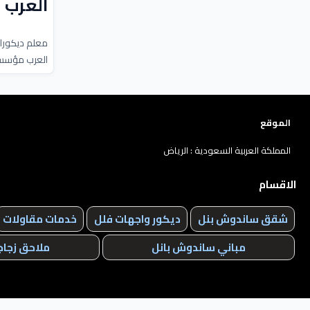
العرب
معلم ديكورا
العرب مؤسسة 
الموقع
المملكة العربية السعودية : الرياض
الاقسام
شقق ساندوش بنل
ديكور واجهات فلل
خدمات مقاولات
مباني ساندوش بانل
ملاحق زجاج