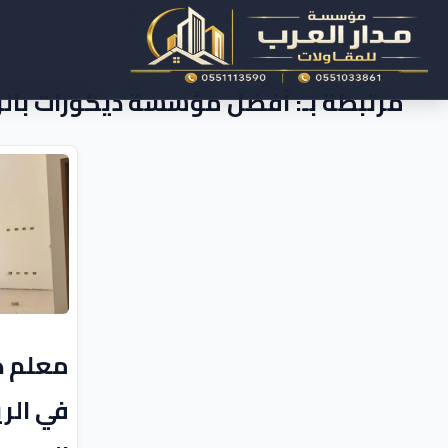
مرتبطة بـ: أفضل مؤسسة ديكورات بال
معلم د
في الر