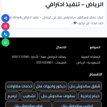
الرياض – تنفيذ احترافي
غرف عمال وسائقين ساندوتش بانل في الرياض – تنفيذ احترافي&nbsp; إذا
كنت تبحث عن تركيب �...
الموقع
الاتصال
المملكة العربية
يمكنك التواصل معنا : الأدارة : 0551113590
السعودية : الرياض
المبيعات : 0551033861
الاقسام
شقق ساندوش بنل
ديكور واجهات فلل
خدمات مقاولات
خيام زجاجية
سقوف ساندوش بنل
تشطيب
ترميم
تركيب ساندوش بنل
غرف ساندوش بنل