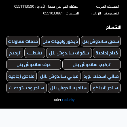
المملكة العربية
يمكنك التواصل معنا : الأدارة : 0551113590
السعودية : الرياض
المبيعات : 0551033861
الاقسام
شقق ساندوش بنل
ديكور واجهات فلل
خدمات مقاولات
خيام زجاجية
سقوف ساندوش بنل
تشطيب
ترميم
تركيب ساندوش بنل
غرف ساندوش بنل
مباني اسمنت بورد
مباني ساندوش بانل
ملاحق زجاجية
هناجر شينكو
هناجر ساندوش بنل
هناجر ومستودعات
coder
codarby