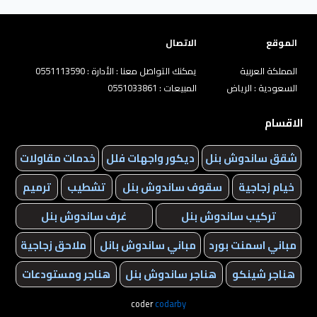
الموقع
الاتصال
المملكة العربية
يمكنك التواصل معنا : الأدارة : 0551113590
السعودية : الرياض
المبيعات : 0551033861
الاقسام
شقق ساندوش بنل
ديكور واجهات فلل
خدمات مقاولات
خيام زجاجية
سقوف ساندوش بنل
تشطيب
ترميم
تركيب ساندوش بنل
غرف ساندوش بنل
مباني اسمنت بورد
مباني ساندوش بانل
ملاحق زجاجية
هناجر شينكو
هناجر ساندوش بنل
هناجر ومستودعات
coder
codarby